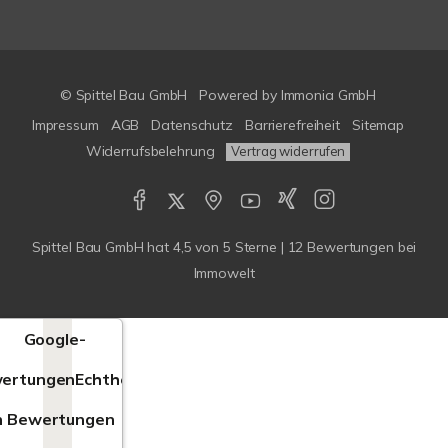
© Spittel Bau GmbH
Powered by
Immonia GmbH
Impressum
AGB
Datenschutz
Barrierefreiheit
Sitemap
Widerrufsbelehrung
Vertrag widerrufen
Spittel Bau GmbH
hat
4,5
von
5
Sterne |
12
Bewertungen bei
Immowelt
Google-
ertungen
Echtheit
n Bewertungen