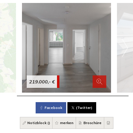
219.000,- €
Facebook
(Twitter)
Notizblock (
)
merken
Broschüre