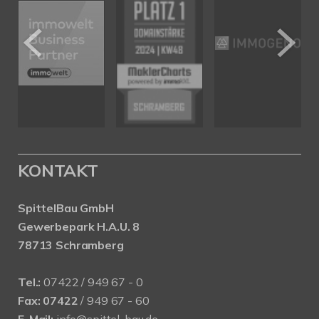
KONTAKT
SpittelBau GmbH
Gewerbepark H.A.U. 8
78713 Schramberg
Tel.:
07422 / 949 67 - 0
Fax:
07422
/ 949 67 - 60
E-Mail:
info@spittel-bau.de