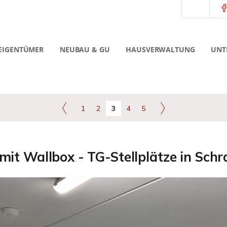
EIGENTÜMER
NEUBAU & GU
HAUSVERWALTUNG
UNT
1
2
3
4
5
 mit Wallbox - TG-Stellplätze in Sch