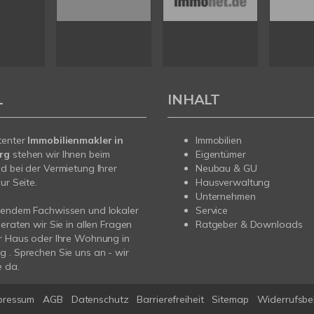
L
INHALT
tenter
Immobilienmakler in
Immobilien
erg
stehen wir Ihnen beim
Eigentümer
d bei der Vermietung Ihrer
Neubau & GU
ur Seite.
Hausverwaltung
Unternehmen
sendem Fachwissen und lokaler
Service
beraten wir Sie in allen Fragen
Ratgeber & Downloads
r Haus oder Ihre Wohnung in
 . Sprechen Sie uns an - wir
e da.
pressum
AGB
Datenschutz
Barrierefreiheit
Sitemap
Widerrufsbe