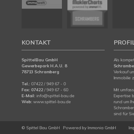
KONTAKT
PROFI
SpittelBau GmbH
Als kompe
Gewerbepark H.A.U. 8
Schramb
78713 Schramberg
Verkauf un
Immobilie z
Tel.:
07422 / 949 67 - 0
Fax:
07422
/ 949 67 - 60
Mit umfas
E-Mail:
info@spittel-bau.de
Expertise 
Web:
www.spittel-bau.de
rund um Ih
Schramberg
sind für Si
© Spittel Bau GmbH
Powered by
Immonia GmbH
Im