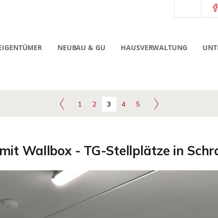
EIGENTÜMER
NEUBAU & GU
HAUSVERWALTUNG
UNT
1
2
3
4
5
 mit Wallbox - TG-Stellplätze in Sch