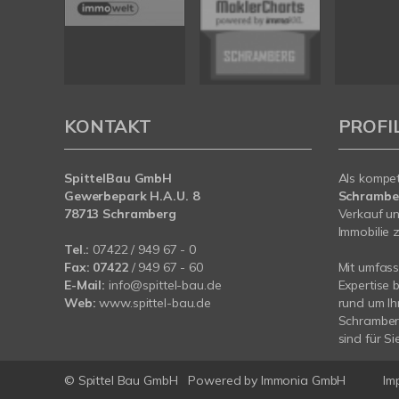
KONTAKT
PROFI
SpittelBau GmbH
Als kompe
Gewerbepark H.A.U. 8
Schramb
78713 Schramberg
Verkauf un
Immobilie z
Tel.:
07422 / 949 67 - 0
Fax:
07422
/ 949 67 - 60
Mit umfas
E-Mail:
info@spittel-bau.de
Expertise 
Web:
www.spittel-bau.de
rund um Ih
Schramberg
sind für Si
© Spittel Bau GmbH
Powered by
Immonia GmbH
Im