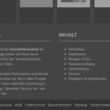
L
INHALT
tenter
Immobilienmakler in
Immobilien
erg
stehen wir Ihnen beim
Eigentümer
d bei der Vermietung Ihrer
Neubau & GU
ur Seite.
Hausverwaltung
Unternehmen
sendem Fachwissen und lokaler
Service
beraten wir Sie in allen Fragen
Ratgeber & Downloads
r Haus oder Ihre Wohnung in
 . Sprechen Sie uns an - wir
e da.
pressum
AGB
Datenschutz
Barrierefreiheit
Sitemap
Widerrufsbe