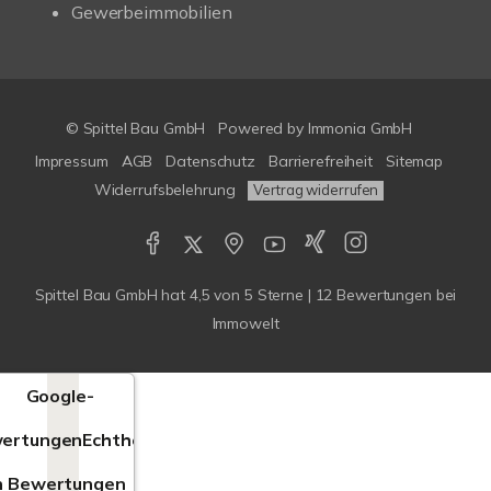
Gewerbeimmobilien
© Spittel Bau GmbH
Powered by
Immonia GmbH
Impressum
AGB
Datenschutz
Barrierefreiheit
Sitemap
Widerrufsbelehrung
Vertrag widerrufen
Spittel Bau GmbH
hat
4,5
von
5
Sterne |
12
Bewertungen bei
Immowelt
Google-
ertungen
Echtheit
n Bewertungen