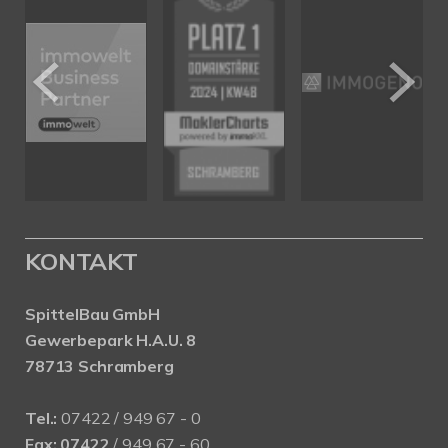
KONTAKT
SpittelBau GmbH
Gewerbepark H.A.U. 8
78713 Schramberg
Tel.:
07422 / 949 67 - 0
Fax:
07422
/ 949 67 - 60