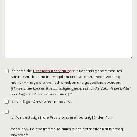
Ich habe die
Datenschutzerklärung
zur Kenntnis genommen. Ich
stimme zu, dass meine Angaben und Daten zur Beantwortung
meiner Anfrage elektronisch erhoben und gespeichert werden.
(Hinweis: Sie können Ihre Einwilligung jederzeit für die Zukunft per E-Mail
an info@spittel-bau.de widerrufen.)
*
Ich bin Eigentümer einer Immobilie.
Ich/wir bestätige/n die Provisionsvereinbarung für den Fall,
dass ich/wir diese Immobilie durch einen notariellen Kaufvertrag
erwerbe/n,