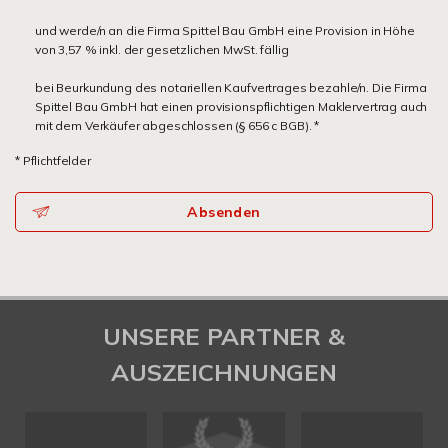
und werde/n an die Firma Spittel Bau GmbH eine Provision in Höhe
von 3,57 % inkl. der gesetzlichen MwSt. fällig
bei Beurkundung des notariellen Kaufvertrages bezahle/n. Die Firma
Spittel Bau GmbH hat einen provisionspflichtigen Maklervertrag auch
mit dem Verkäufer abgeschlossen (§ 656 c BGB). *
* Pflichtfelder
Absenden
UNSERE PARTNER &
AUSZEICHNUNGEN