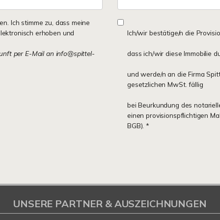
n. Ich stimme zu, dass meine
lektronisch erhoben und
Ich/wir bestätige/n die Provisi
kunft per E-Mail an info@spittel-
dass ich/wir diese Immobilie d
und werde/n an die Firma Spit
gesetzlichen MwSt. fällig
bei Beurkundung des notariell
einen provisionspflichtigen M
BGB). *
UNSERE PARTNER & AUSZEICHNUNGEN