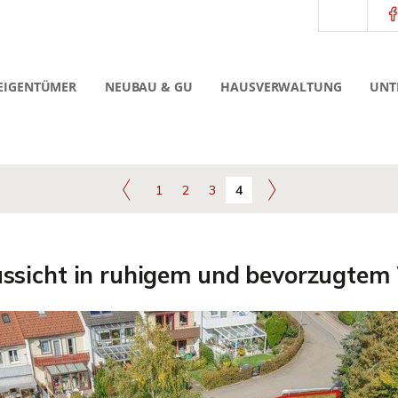
EIGENTÜMER
NEUBAU & GU
HAUSVERWALTUNG
UNT
1
2
3
4
ssicht in ruhigem und bevorzugtem 