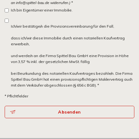
an info@spittel-bau.de widerrufen.)
*
Ich bin Eigentümer einer Immobilie.
Ich/wir bestätige/n die Provisionsvereinbarung für den Fall,
dass ich/wir diese Immobilie durch einen notariellen Kaufvertrag
erwerbe/n,
und werde/n an die Firma Spittel Bau GmbH eine Provision in Höhe
von 3,57 % inkl. der gesetzlichen MwSt. fällig
bei Beurkundung des notariellen Kaufvertrages bezahle/n. Die Firma
Spittel Bau GmbH hat einen provisionspflichtigen Maklervertrag auch
mit dem Verkäufer abgeschlossen (§ 656 c BGB). *
* Pflichtfelder
Absenden