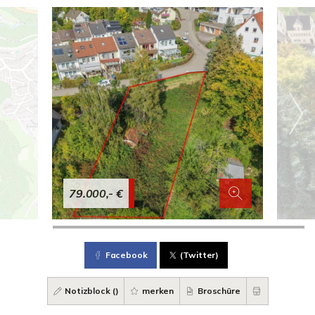
79.000,- €
Facebook
(Twitter)
Notizblock (
)
merken
Broschüre