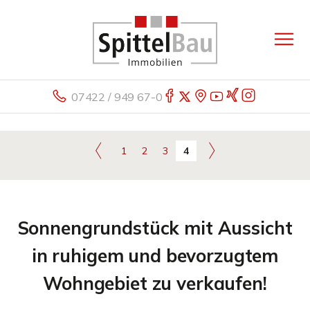
07422 / 949 67-0
1
2
3
4
Sonnengrundstück mit Aussicht
in ruhigem und bevorzugtem
Wohngebiet zu verkaufen!