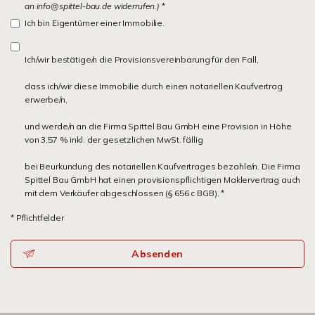
an info@spittel-bau.de widerrufen.)
*
Ich bin Eigentümer einer Immobilie.
Ich/wir bestätige/n die Provisionsvereinbarung für den Fall,
dass ich/wir diese Immobilie durch einen notariellen Kaufvertrag
erwerbe/n,
und werde/n an die Firma Spittel Bau GmbH eine Provision in Höhe
von 3,57 % inkl. der gesetzlichen MwSt. fällig
bei Beurkundung des notariellen Kaufvertrages bezahle/n. Die Firma
Spittel Bau GmbH hat einen provisionspflichtigen Maklervertrag auch
mit dem Verkäufer abgeschlossen (§ 656 c BGB). *
* Pflichtfelder
Absenden