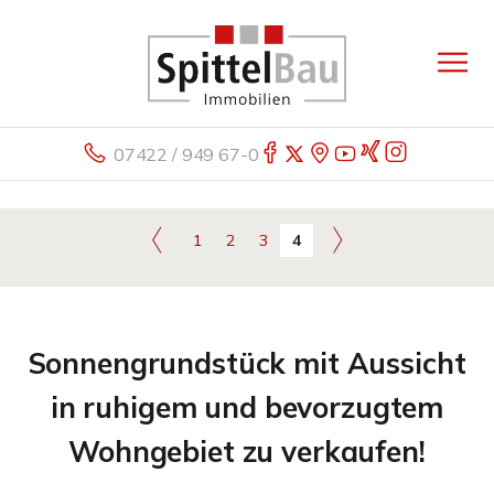
07422 / 949 67-0
1
2
3
4
Sonnengrundstück mit Aussicht
in ruhigem und bevorzugtem
Wohngebiet zu verkaufen!