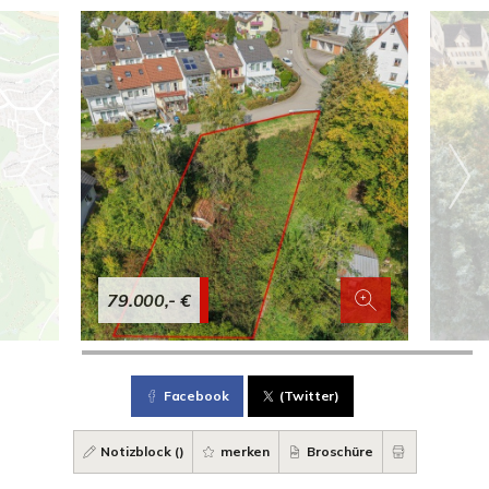
79.000,- €
Facebook
(Twitter)
Notizblock (
)
merken
Broschüre