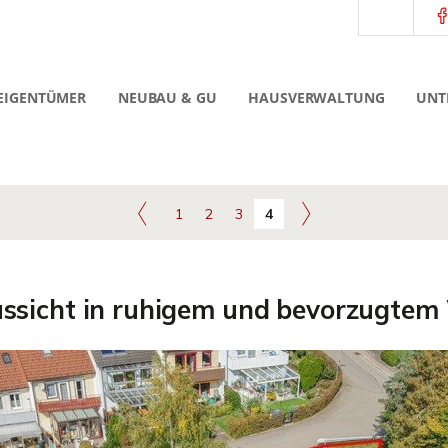
EIGENTÜMER
NEUBAU & GU
HAUSVERWALTUNG
UNT
1
2
3
4
ssicht in ruhigem und bevorzugtem 