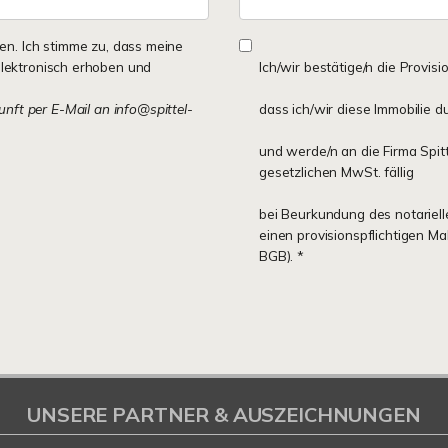
n. Ich stimme zu, dass meine
lektronisch erhoben und
Ich/wir bestätige/n die Provisi
kunft per E-Mail an info@spittel-
dass ich/wir diese Immobilie d
und werde/n an die Firma Spit
gesetzlichen MwSt. fällig
bei Beurkundung des notariell
einen provisionspflichtigen M
BGB). *
UNSERE PARTNER & AUSZEICHNUNGEN