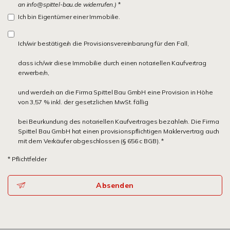
an info@spittel-bau.de widerrufen.)
*
Ich bin Eigentümer einer Immobilie.
Ich/wir bestätige/n die Provisionsvereinbarung für den Fall,
dass ich/wir diese Immobilie durch einen notariellen Kaufvertrag
erwerbe/n,
und werde/n an die Firma Spittel Bau GmbH eine Provision in Höhe
von 3,57 % inkl. der gesetzlichen MwSt. fällig
bei Beurkundung des notariellen Kaufvertrages bezahle/n. Die Firma
Spittel Bau GmbH hat einen provisionspflichtigen Maklervertrag auch
mit dem Verkäufer abgeschlossen (§ 656 c BGB). *
* Pflichtfelder
Absenden