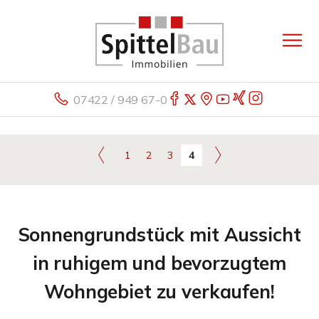
07422 / 949 67-0
1
2
3
4
Sonnengrundstück mit Aussicht
in ruhigem und bevorzugtem
Wohngebiet zu verkaufen!