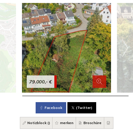
79.000,- €
Facebook
(Twitter)
Notizblock (
)
merken
Broschüre