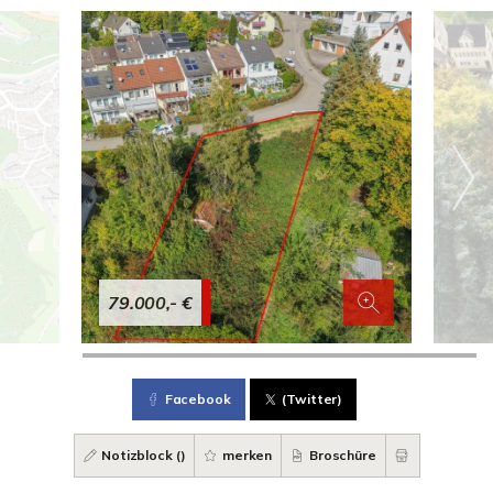
79.000,- €
Facebook
(Twitter)
Notizblock (
)
merken
Broschüre