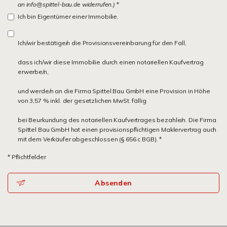
an info@spittel-bau.de widerrufen.)
*
Ich bin Eigentümer einer Immobilie.
Ich/wir bestätige/n die Provisionsvereinbarung für den Fall,
dass ich/wir diese Immobilie durch einen notariellen Kaufvertrag
erwerbe/n,
und werde/n an die Firma Spittel Bau GmbH eine Provision in Höhe
von 3,57 % inkl. der gesetzlichen MwSt. fällig
bei Beurkundung des notariellen Kaufvertrages bezahle/n. Die Firma
Spittel Bau GmbH hat einen provisionspflichtigen Maklervertrag auch
mit dem Verkäufer abgeschlossen (§ 656 c BGB). *
* Pflichtfelder
Absenden