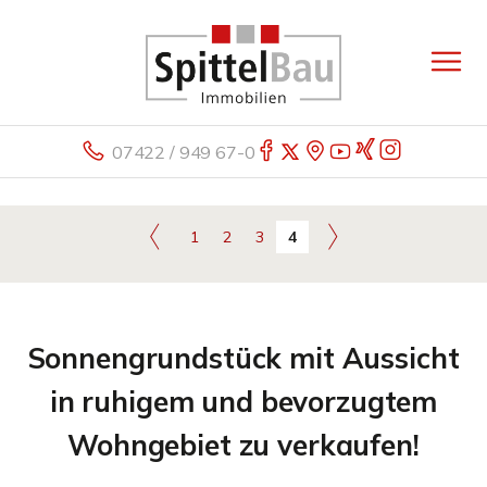
07422 / 949 67-0
1
2
3
4
Sonnengrundstück mit Aussicht
in ruhigem und bevorzugtem
Wohngebiet zu verkaufen!