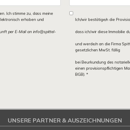
n. Ich stimme zu, dass meine
lektronisch erhoben und
Ich/wir bestätige/n die Provisi
kunft per E-Mail an info@spittel-
dass ich/wir diese Immobilie d
und werde/n an die Firma Spit
gesetzlichen MwSt. fällig
bei Beurkundung des notariell
einen provisionspflichtigen M
BGB). *
UNSERE PARTNER & AUSZEICHNUNGEN