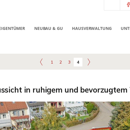
EIGENTÜMER
NEUBAU & GU
HAUSVERWALTUNG
UNT
1
2
3
4
ssicht in ruhigem und bevorzugtem 