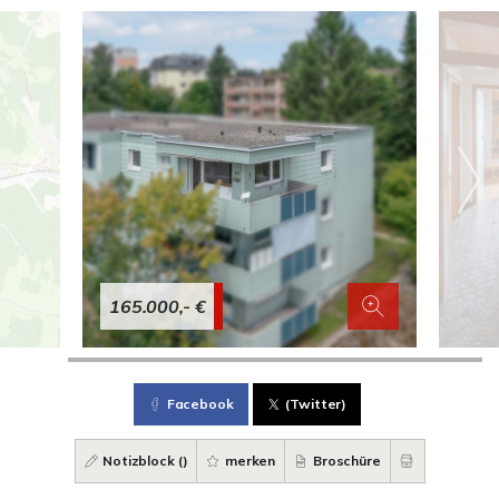
165.000,- €
Facebook
(Twitter)
Notizblock (
)
merken
Broschüre