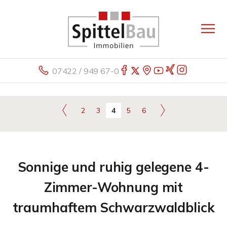
07422 / 949 67-0
2
3
4
5
6
Sonnige und ruhig gelegene 4-
Zimmer-Wohnung mit
traumhaftem Schwarzwaldblick