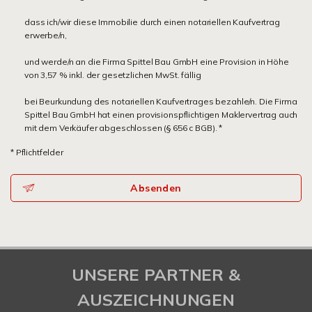
dass ich/wir diese Immobilie durch einen notariellen Kaufvertrag
erwerbe/n,
und werde/n an die Firma Spittel Bau GmbH eine Provision in Höhe
von 3,57 % inkl. der gesetzlichen MwSt. fällig
bei Beurkundung des notariellen Kaufvertrages bezahle/n. Die Firma
Spittel Bau GmbH hat einen provisionspflichtigen Maklervertrag auch
mit dem Verkäufer abgeschlossen (§ 656 c BGB). *
* Pflichtfelder
Absenden
UNSERE PARTNER &
AUSZEICHNUNGEN