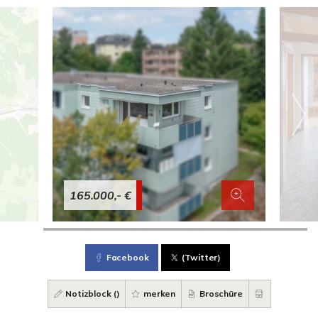
165.000,- €
Facebook
(Twitter)
Notizblock (
)
merken
Broschüre