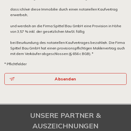
dass ich/wir diese Immobilie durch einen notariellen Kaufvertrag
erwerbe/n,
und werde/n an die Firma Spittel Bau GmbH eine Provision in Höhe
von 3,57 % inkl. der gesetzlichen MwSt. fällig
bei Beurkundung des notariellen Kaufvertrages bezahle/n. Die Firma
Spittel Bau GmbH hat einen provisionspflichtigen Maklervertrag auch
mit dem Verkäufer abgeschlossen (§ 656 c BGB). *
* Pflichtfelder
Absenden
UNSERE PARTNER &
AUSZEICHNUNGEN