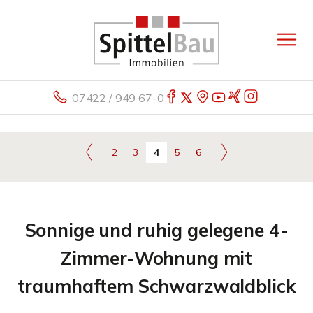
07422 / 949 67-0
2
3
4
5
6
Sonnige und ruhig gelegene 4-
Zimmer-Wohnung mit
traumhaftem Schwarzwaldblick