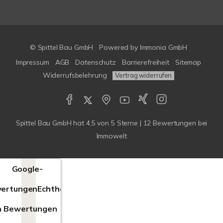
© Spittel Bau GmbH
Powered by
Immonia GmbH
Impressum
AGB
Datenschutz
Barrierefreiheit
Sitemap
Widerrufsbelehrung
Vertrag widerrufen
Spittel Bau GmbH
hat
4,5
von
5
Sterne |
12
Bewertungen bei
Immowelt
Google-
ertungen
Echtheit
n Bewertungen