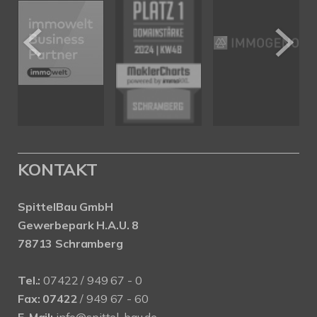
KONTAKT
SpittelBau GmbH
Gewerbepark H.A.U. 8
78713 Schramberg
Tel.:
07422 / 949 67 - 0
Fax:
07422
/ 949 67 - 60
E-Mail:
info@spittel-bau.de