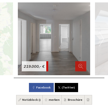
219.000,- €
Facebook
(Twitter)
Notizblock (
)
merken
Broschüre