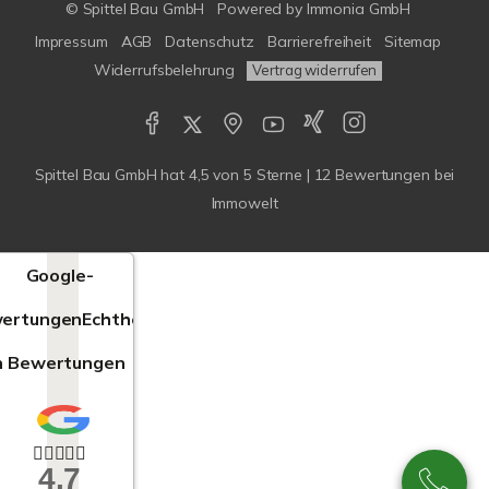
© Spittel Bau GmbH
Powered by
Immonia GmbH
Impressum
AGB
Datenschutz
Barrierefreiheit
Sitemap
Widerrufsbelehrung
Vertrag widerrufen
Spittel Bau GmbH
hat
4,5
von
5
Sterne |
12
Bewertungen bei
Immowelt
Google-
ertungen
Echtheit
n Bewertungen
4,7