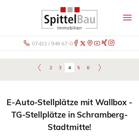
07422 / 949 67-0
2
3
4
5
6
E-Auto-Stellplätze mit Wallbox -
TG-Stellplätze in Schramberg-
Stadtmitte!