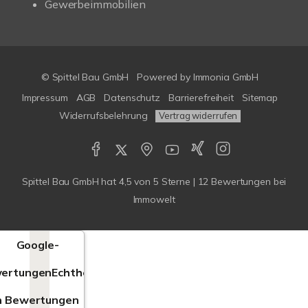
Gewerbeimmobilien
© Spittel Bau GmbH
Powered by
Immonia GmbH
Impressum
AGB
Datenschutz
Barrierefreiheit
Sitemap
Widerrufsbelehrung
Vertrag widerrufen
Spittel Bau GmbH
hat
4,5
von
5
Sterne |
12
Bewertungen bei
Immowelt
Google-
ertungen
Echtheit
n Bewertungen