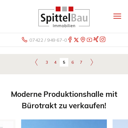
07422 / 949 67-0
3
4
5
6
7
Moderne Produktionshalle mit
Bürotrakt zu verkaufen!