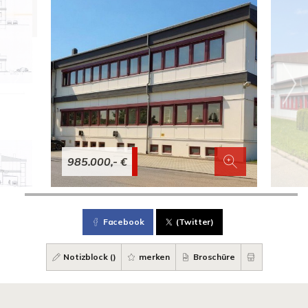
985.000,- €
Facebook
(Twitter)
Notizblock (
)
merken
Broschüre