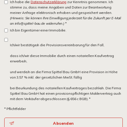
Ich habe die
Datenschutzerklärung
zur Kenntnis genommen. Ich
stimme zu, dass meine Angaben und Daten zur Beantwortung
meiner Anfrage elektronisch erhoben und gespeichert werden.
(Hinweis: Sie können Ihre Einwilligung jederzeit für die Zukunft per E-Mail
an info@spittel-bau.de widerrufen.)
*
Ich bin Eigentümer einer Immobilie.
Ich/wir bestätige/n die Provisionsvereinbarung für den Fall,
dass ich/wir diese Immobilie durch einen notariellen Kaufvertrag
erwerbe/n,
und werde/n an die Firma Spittel Bau GmbH eine Provision in Höhe
von 3,57 % inkl. der gesetzlichen MwSt. fällig
bei Beurkundung des notariellen Kaufvertrages bezahle/n. Die Firma
Spittel Bau GmbH hat einen provisionspflichtigen Maklervertrag auch
mit dem Verkäufer abgeschlossen (§ 656 c BGB). *
* Pflichtfelder
Absenden