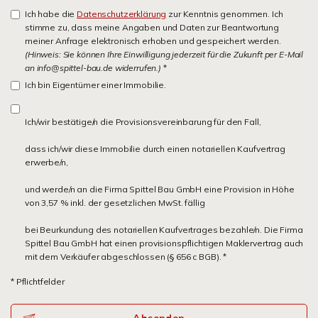
Ich habe die
Datenschutzerklärung
zur Kenntnis genommen. Ich
stimme zu, dass meine Angaben und Daten zur Beantwortung
meiner Anfrage elektronisch erhoben und gespeichert werden.
(Hinweis: Sie können Ihre Einwilligung jederzeit für die Zukunft per E-Mail
an info@spittel-bau.de widerrufen.)
*
Ich bin Eigentümer einer Immobilie.
Ich/wir bestätige/n die Provisionsvereinbarung für den Fall,
dass ich/wir diese Immobilie durch einen notariellen Kaufvertrag
erwerbe/n,
und werde/n an die Firma Spittel Bau GmbH eine Provision in Höhe
von 3,57 % inkl. der gesetzlichen MwSt. fällig
bei Beurkundung des notariellen Kaufvertrages bezahle/n. Die Firma
Spittel Bau GmbH hat einen provisionspflichtigen Maklervertrag auch
mit dem Verkäufer abgeschlossen (§ 656 c BGB). *
* Pflichtfelder