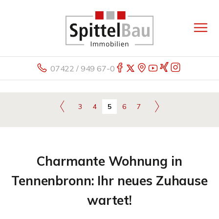
07422 / 949 67-0
3
4
5
6
7
Charmante Wohnung in
Tennenbronn: Ihr neues Zuhause
wartet!