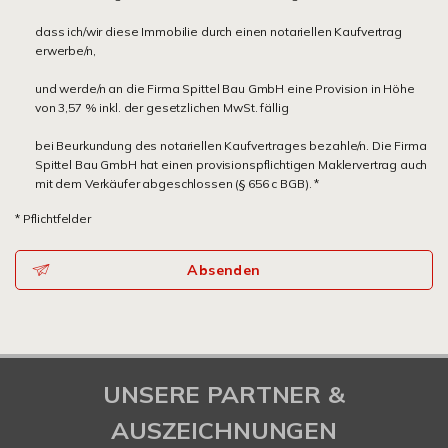
dass ich/wir diese Immobilie durch einen notariellen Kaufvertrag
erwerbe/n,
und werde/n an die Firma Spittel Bau GmbH eine Provision in Höhe
von 3,57 % inkl. der gesetzlichen MwSt. fällig
bei Beurkundung des notariellen Kaufvertrages bezahle/n. Die Firma
Spittel Bau GmbH hat einen provisionspflichtigen Maklervertrag auch
mit dem Verkäufer abgeschlossen (§ 656 c BGB). *
* Pflichtfelder
Absenden
UNSERE PARTNER &
AUSZEICHNUNGEN