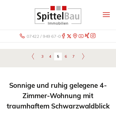
07422 / 949 67-0
3
4
5
6
7
Sonnige und ruhig gelegene 4-
Zimmer-Wohnung mit
traumhaftem Schwarzwaldblick