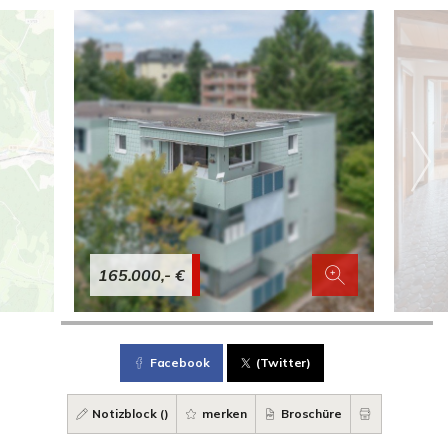
165.000,- €
Facebook
(Twitter)
Notizblock (
)
merken
Broschüre