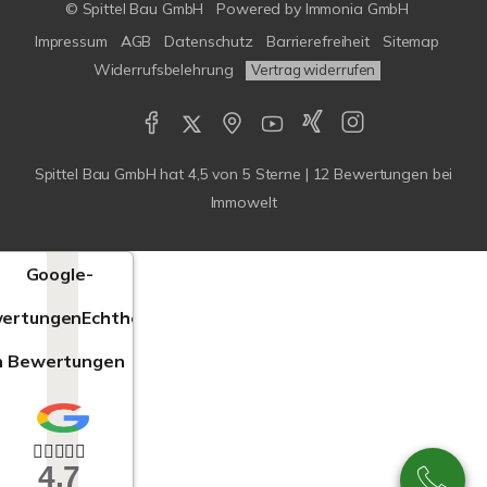
© Spittel Bau GmbH
Powered by
Immonia GmbH
Impressum
AGB
Datenschutz
Barrierefreiheit
Sitemap
Widerrufsbelehrung
Vertrag widerrufen
Spittel Bau GmbH
hat
4,5
von
5
Sterne |
12
Bewertungen bei
Immowelt
Google-
ertungen
Echtheit
n Bewertungen
4,7