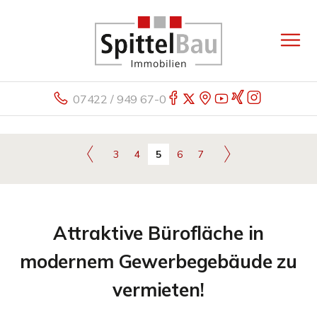
07422 / 949 67-0
3
4
5
6
7
Attraktive Bürofläche in
modernem Gewerbegebäude zu
vermieten!