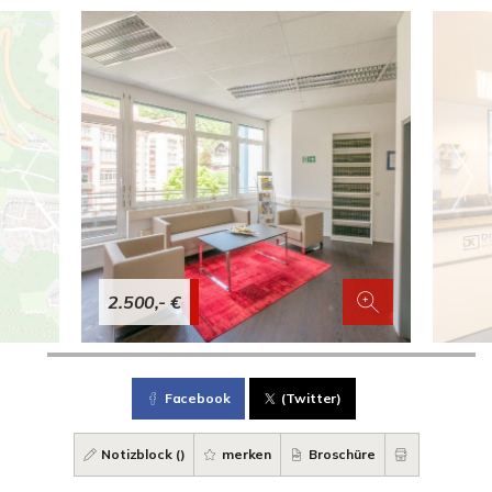
2.500,- €
Facebook
(Twitter)
Notizblock (
)
merken
Broschüre