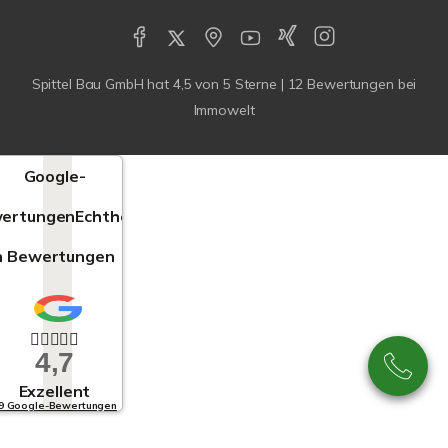
Spittel Bau GmbH
hat
4,5
von
5
Sterne |
12
Bewertungen bei
Immowelt
Google-
ertungen
Echtheit
n Bewertungen
4,7
Exzellent
9 Google-Bewertungen