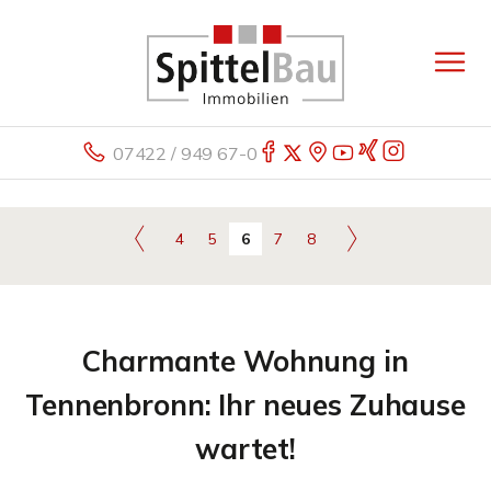
07422 / 949 67-0
4
5
6
7
8
Charmante Wohnung in
Tennenbronn: Ihr neues Zuhause
wartet!