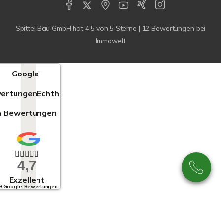
Spittel Bau GmbH
hat
4,5
von
5
Sterne |
12
Bewertungen bei
Immowelt
Google-
ertungen
Echtheit
n Bewertungen
4,7
Exzellent
9 Google-Bewertungen