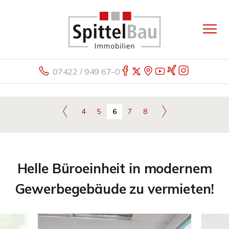
07422 / 949 67-0
4
5
6
7
8
Helle Büroeinheit in modernem
Gewerbegebäude zu vermieten!