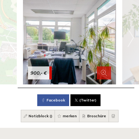
900,- €
Facebook
(Twitter)
Notizblock (
)
merken
Broschüre