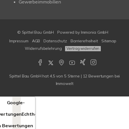
Gewerbeimmobilien
© Spittel Bau GmbH
Powered by
Immonia GmbH
Impressum
AGB
Datenschutz
Barrierefreiheit
Sitemap
Widerrufsbelehrung
Vertrag widerrufen
Spittel Bau GmbH
hat
4,5
von
5
Sterne |
12
Bewertungen bei
Immowelt
Google-
ertungen
Echtheit
n Bewertungen