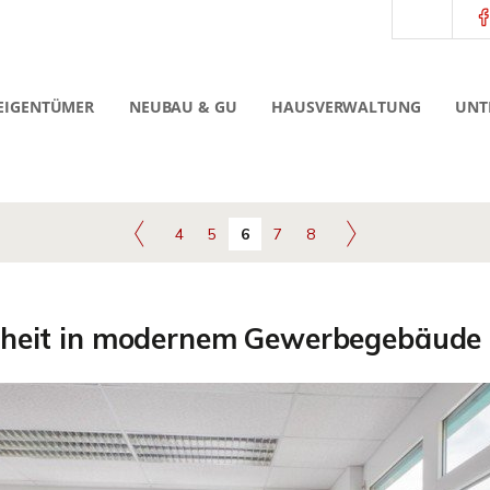
EIGENTÜMER
NEUBAU & GU
HAUSVERWALTUNG
UNT
4
5
6
7
8
nheit in modernem Gewerbegebäude 