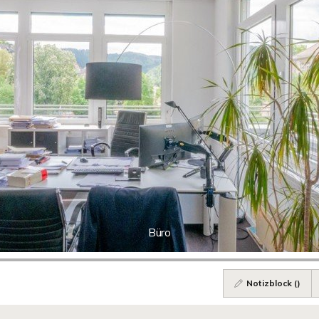
Büro
Notizblock (
)