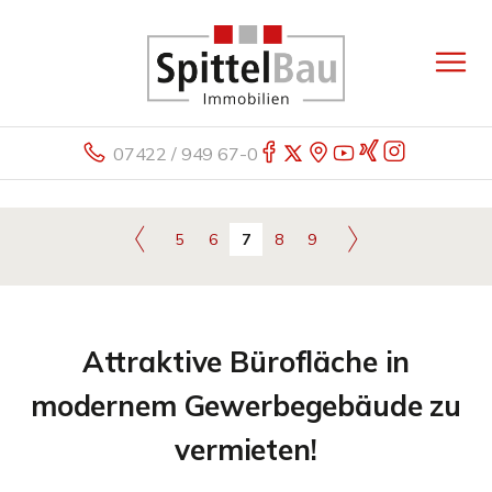
07422 / 949 67-0
5
6
7
8
9
Attraktive Bürofläche in
modernem Gewerbegebäude zu
vermieten!