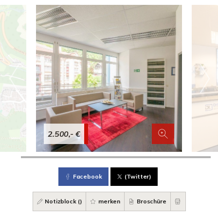
2.500,- €
Facebook
(Twitter)
Notizblock (
)
merken
Broschüre