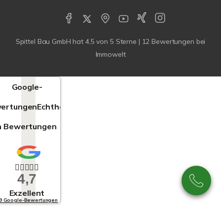
Spittel Bau GmbH
hat
4,5
von
5
Sterne |
12
Bewertungen bei
Immowelt
Google-
ertungen
Echtheit
n Bewertungen
4,7
Exzellent
9 Google-Bewertungen