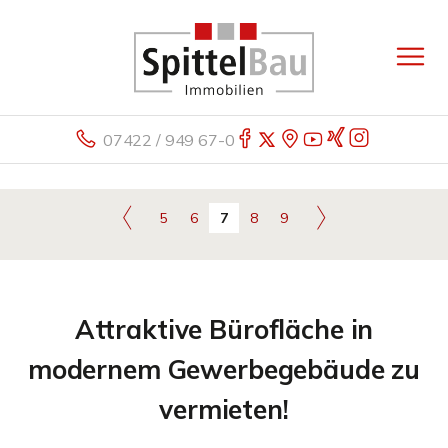
07422 / 949 67-0
5
6
7
8
9
Attraktive Bürofläche in
modernem Gewerbegebäude zu
vermieten!