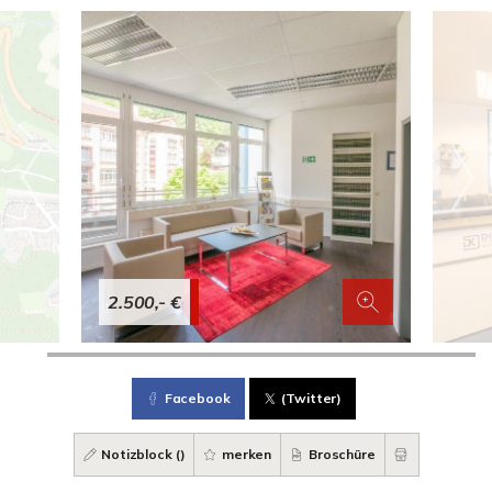
2.500,- €
Facebook
(Twitter)
Notizblock (
)
merken
Broschüre