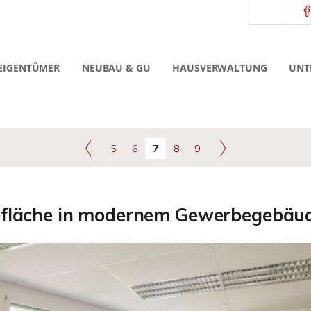
EIGENTÜMER
NEUBAU & GU
HAUSVERWALTUNG
UNT
5
6
7
8
9
ofläche in modernem Gewerbegebäud