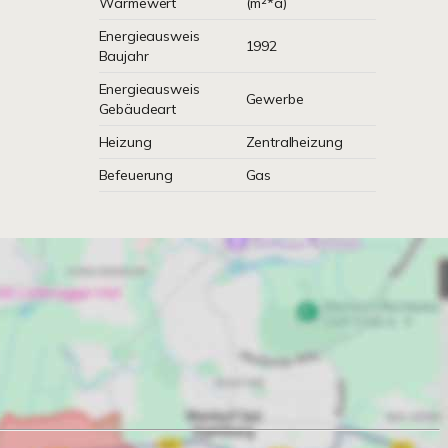
Wärmewert
(m²*a)
Energieausweis
1992
Baujahr
Energieausweis
Gewerbe
Gebäudeart
Heizung
Zentralheizung
Befeuerung
Gas