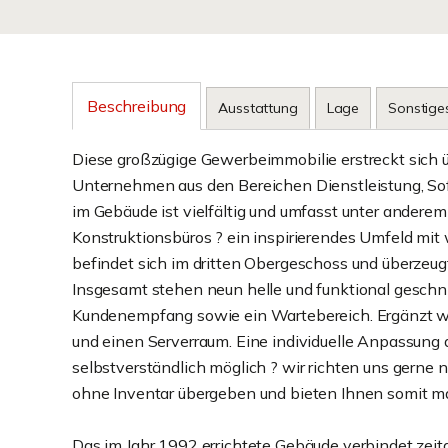
Beschreibung
Ausstattung
Lage
Sonstige
Diese großzügige Gewerbeimmobilie erstreckt sich ü
Unternehmen aus den Bereichen Dienstleistung, Sof
im Gebäude ist vielfältig und umfasst unter anderem 
Konstruktionsbüros ? ein inspirierendes Umfeld mit 
befindet sich im dritten Obergeschoss und überzeugt
Insgesamt stehen neun helle und funktional geschni
Kundenempfang sowie ein Wartebereich. Ergänzt wi
und einen Serverraum. Eine individuelle Anpassung
selbstverständlich möglich ? wir richten uns gerne
ohne Inventar übergeben und bieten Ihnen somit max
Das im Jahr 1992 errichtete Gebäude verbindet zei