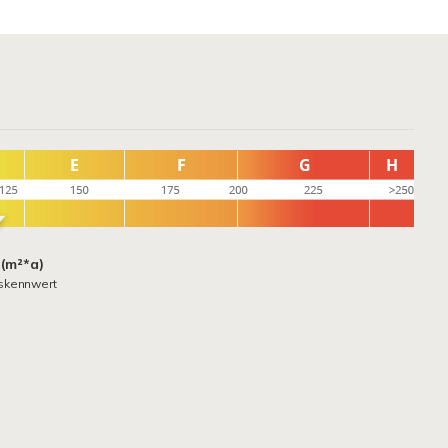
 (m²*a)
skennwert