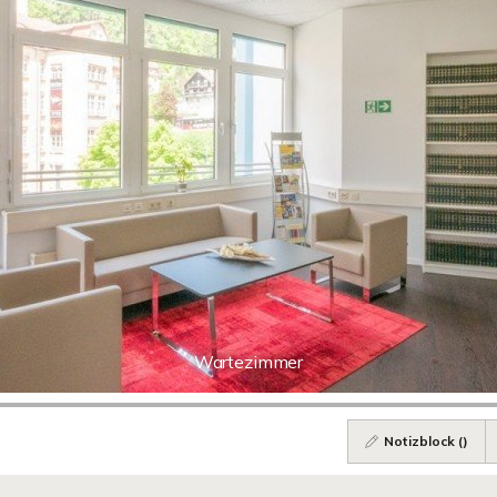
Wartezimmer
Notizblock (
)