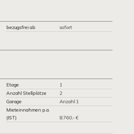
bezugsfrei ab
sofort
Etage
1
Anzahl Stellplätze
2
Garage
Anzahl 1
Mieteinnahmen p.a.
(IST)
8.760,- €