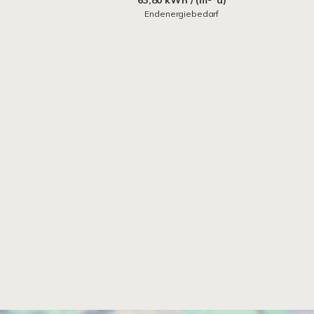
63,80 kWh / (m²*a)
Endenergiebedarf