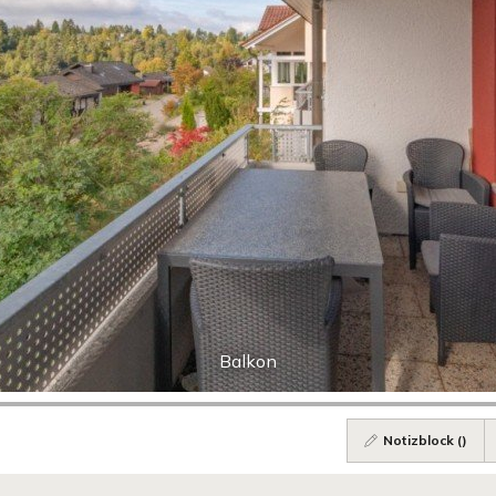
Balkon
Notizblock (
)