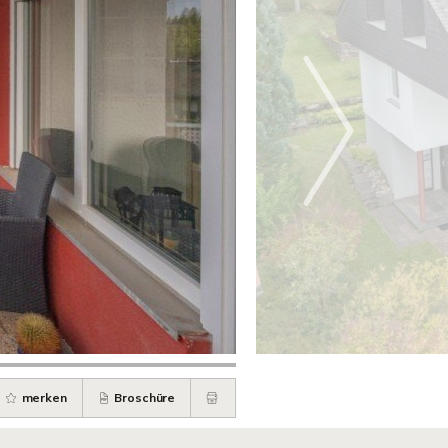
merken
Broschüre