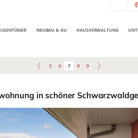
EIGENTÜMER
NEUBAU & GU
HAUSVERWALTUNG
UNT
5
6
7
8
9
wohnung in schöner Schwarzwaldge