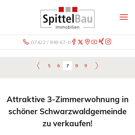
07422 / 949 67-0
5
6
7
8
9
Attraktive 3-Zimmerwohnung in
schöner Schwarzwaldgemeinde
zu verkaufen!