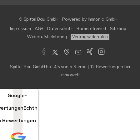
© Spittel Bau GmbH
Powered by
Immonia GmbH
Impressum
AGB
Datenschutz
Barrierefreiheit
Sitemap
Widerrufsbelehrung
Vertrag widerrufen
Spittel Bau GmbH
hat
4,5
von
5
Sterne |
12
Bewertungen bei
Immowelt
Google-
ertungen
Echtheit
n Bewertungen