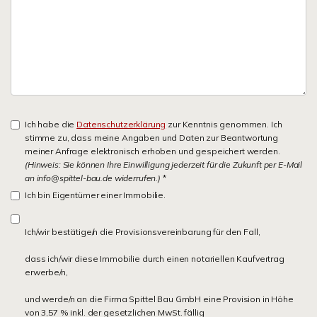
Ich habe die
Datenschutzerklärung
zur Kenntnis genommen. Ich
stimme zu, dass meine Angaben und Daten zur Beantwortung
meiner Anfrage elektronisch erhoben und gespeichert werden.
(Hinweis: Sie können Ihre Einwilligung jederzeit für die Zukunft per E-Mail
an info@spittel-bau.de widerrufen.)
*
Ich bin Eigentümer einer Immobilie.
Ich/wir bestätige/n die Provisionsvereinbarung für den Fall,
dass ich/wir diese Immobilie durch einen notariellen Kaufvertrag
erwerbe/n,
und werde/n an die Firma Spittel Bau GmbH eine Provision in Höhe
von 3,57 % inkl. der gesetzlichen MwSt. fällig