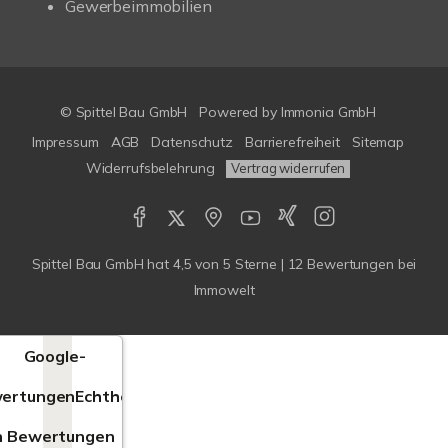
Gewerbeimmobilien
© Spittel Bau GmbH
Powered by
Immonia GmbH
Impressum
AGB
Datenschutz
Barrierefreiheit
Sitemap
Widerrufsbelehrung
Vertrag widerrufen
Spittel Bau GmbH
hat
4,5
von
5
Sterne |
12
Bewertungen bei
Immowelt
Google-
ertungen
Echtheit
n Bewertungen