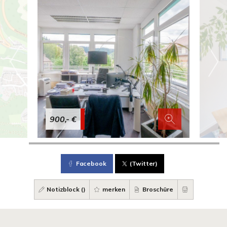
900,- €
Facebook
(Twitter)
Notizblock (
)
merken
Broschüre