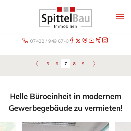
07422 / 949 67-0
5
6
7
8
9
Helle Büroeinheit in modernem
Gewerbegebäude zu vermieten!