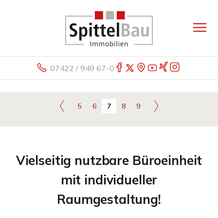
07422 / 949 67-0
5
6
7
8
9
Vielseitig nutzbare Büroeinheit
mit individueller
Raumgestaltung!