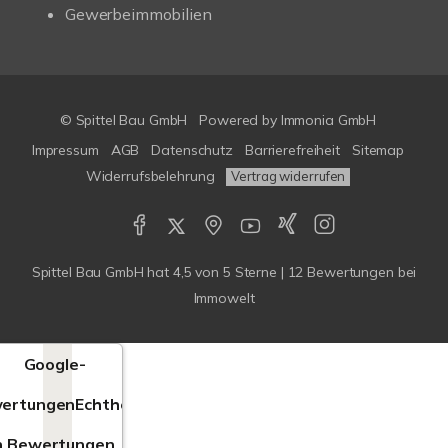
Gewerbeimmobilien
© Spittel Bau GmbH
Powered by
Immonia GmbH
Impressum
AGB
Datenschutz
Barrierefreiheit
Sitemap
Widerrufsbelehrung
Vertrag widerrufen
Spittel Bau GmbH
hat
4,5
von
5
Sterne |
12
Bewertungen bei
Immowelt
Google-
ertungen
Echtheit
n Bewertungen