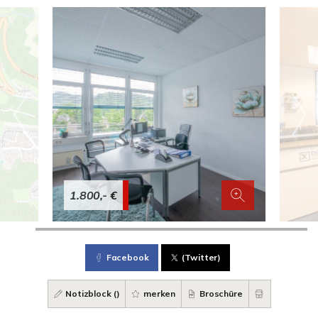
1.800,- €
Facebook
(Twitter)
Notizblock (
)
merken
Broschüre