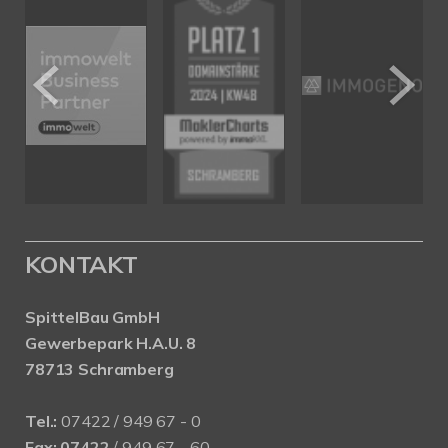
KONTAKT
SpittelBau GmbH
Gewerbepark H.A.U. 8
78713 Schramberg
Tel.:
07422 / 949 67 - 0
Fax:
07422
/ 949 67 - 60