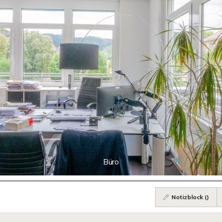
Büro
Notizblock (
)