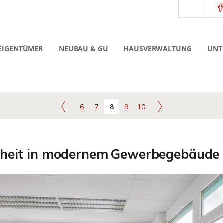
EIGENTÜMER
NEUBAU & GU
HAUSVERWALTUNG
UNT
6
7
8
9
10
nheit in modernem Gewerbegebäude 