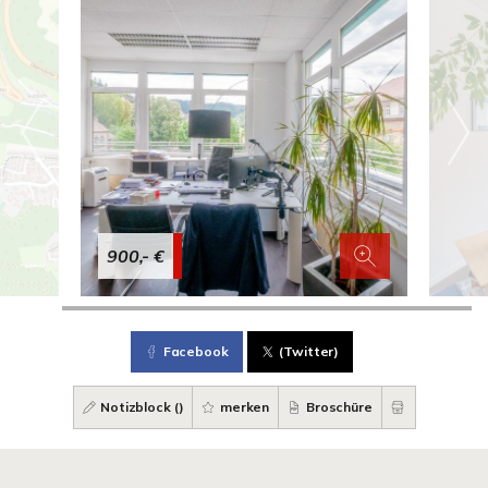
900,- €
Facebook
(Twitter)
Notizblock (
)
merken
Broschüre