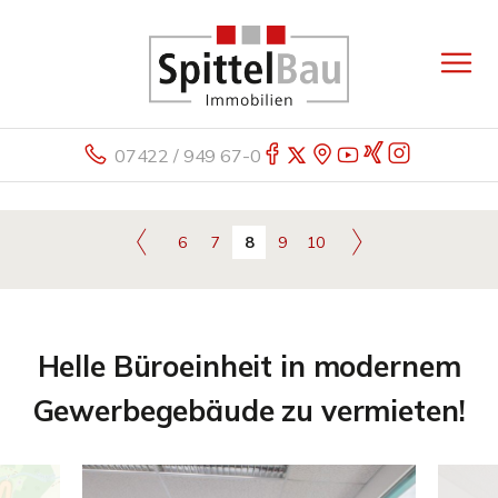
07422 / 949 67-0
6
7
8
9
10
Helle Büroeinheit in modernem
Gewerbegebäude zu vermieten!