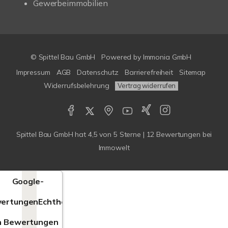
Gewerbeimmobilien
© Spittel Bau GmbH
Powered by
Immonia GmbH
Impressum
AGB
Datenschutz
Barrierefreiheit
Sitemap
Widerrufsbelehrung
Vertrag widerrufen
Spittel Bau GmbH
hat
4,5
von
5
Sterne |
12
Bewertungen bei
Immowelt
Google-
ertungen
Echtheit
n Bewertungen