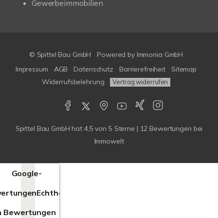
Gewerbeimmobilien
© Spittel Bau GmbH
Powered by
Immonia GmbH
Impressum
AGB
Datenschutz
Barrierefreiheit
Sitemap
Widerrufsbelehrung
Vertrag widerrufen
Spittel Bau GmbH
hat
4,5
von
5
Sterne |
12
Bewertungen bei
Immowelt
Google-
ertungen
Echtheit
n Bewertungen