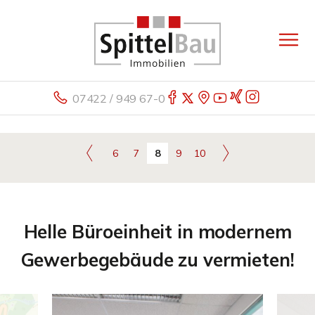
07422 / 949 67-0
6
7
8
9
10
Helle Büroeinheit in modernem
Gewerbegebäude zu vermieten!