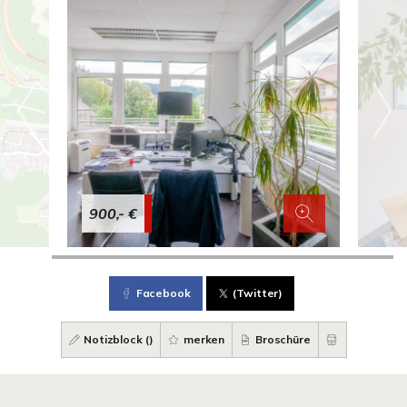
900,- €
Facebook
(Twitter)
Notizblock (
)
merken
Broschüre