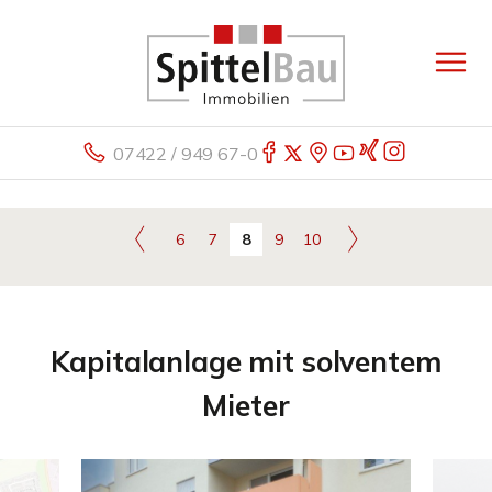
07422 / 949 67-0
6
7
8
9
10
Kapitalanlage mit solventem
Mieter