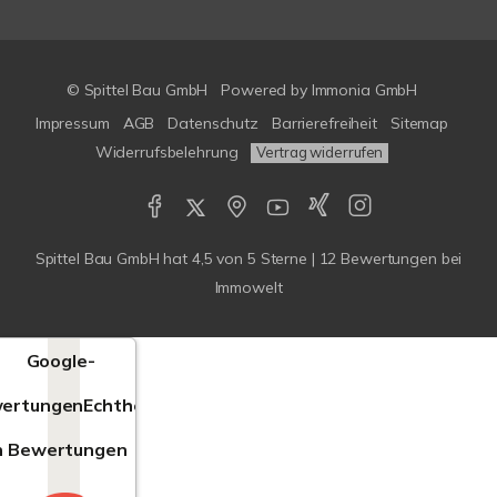
© Spittel Bau GmbH
Powered by
Immonia GmbH
Impressum
AGB
Datenschutz
Barrierefreiheit
Sitemap
Widerrufsbelehrung
Vertrag widerrufen
Spittel Bau GmbH
hat
4,5
von
5
Sterne |
12
Bewertungen bei
Immowelt
Google-
ertungen
Echtheit
n Bewertungen