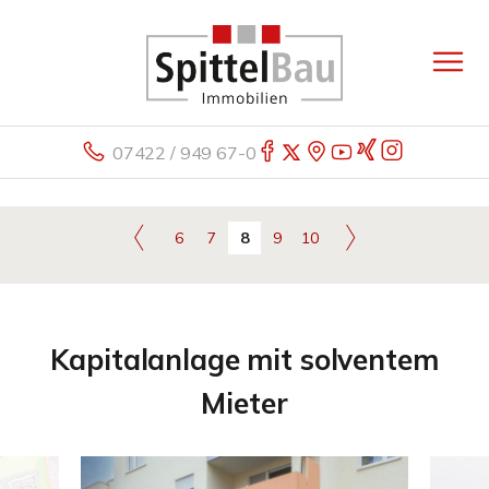
07422 / 949 67-0
6
7
8
9
10
Kapitalanlage mit solventem
Mieter