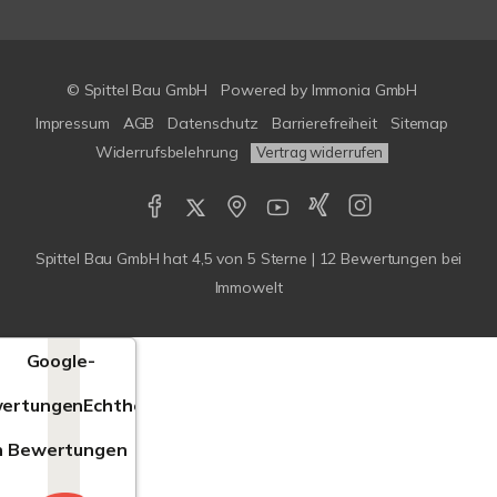
© Spittel Bau GmbH
Powered by
Immonia GmbH
Impressum
AGB
Datenschutz
Barrierefreiheit
Sitemap
Widerrufsbelehrung
Vertrag widerrufen
Spittel Bau GmbH
hat
4,5
von
5
Sterne |
12
Bewertungen bei
Immowelt
Google-
ertungen
Echtheit
n Bewertungen