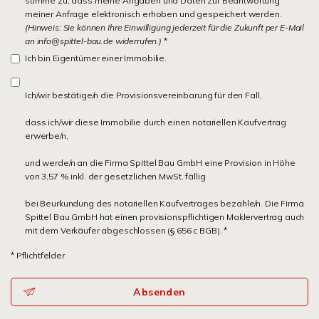
stimme zu, dass meine Angaben und Daten zur Beantwortung
meiner Anfrage elektronisch erhoben und gespeichert werden.
(Hinweis: Sie können Ihre Einwilligung jederzeit für die Zukunft per E-Mail
an info@spittel-bau.de widerrufen.)
*
Ich bin Eigentümer einer Immobilie.
Ich/wir bestätige/n die Provisionsvereinbarung für den Fall,
dass ich/wir diese Immobilie durch einen notariellen Kaufvertrag
erwerbe/n,
und werde/n an die Firma Spittel Bau GmbH eine Provision in Höhe
von 3,57 % inkl. der gesetzlichen MwSt. fällig
bei Beurkundung des notariellen Kaufvertrages bezahle/n. Die Firma
Spittel Bau GmbH hat einen provisionspflichtigen Maklervertrag auch
mit dem Verkäufer abgeschlossen (§ 656 c BGB). *
* Pflichtfelder
Absenden