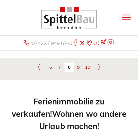
07422 / 949 67-0
6
7
8
9
10
Ferienimmobilie zu
verkaufen!Wohnen wo andere
Urlaub machen!