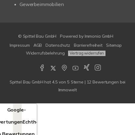
Gewerbeimmobilien
© Spittel Bau GmbH
Powered by
Immonia GmbH
Impressum
AGB
Datenschutz
Barrierefreiheit
Sitemap
Widerrufsbelehrung
Vertrag widerrufen
Spittel Bau GmbH
hat
4,5
von
5
Sterne |
12
Bewertungen bei
Immowelt
Google-
ertungen
Echtheit
n Bewertungen