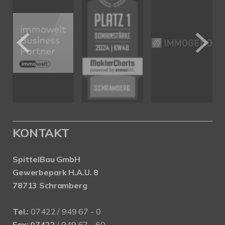
KONTAKT
SpittelBau GmbH
Gewerbepark H.A.U. 8
78713 Schramberg
Tel.:
07422 / 949 67 - 0
Fax:
07422
/ 949 67 - 60