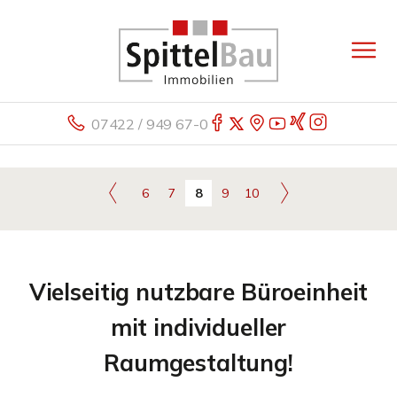
07422 / 949 67-0
6
7
8
9
10
Vielseitig nutzbare Büroeinheit
mit individueller
Raumgestaltung!