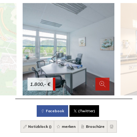
1.800,- €
Facebook
(Twitter)
Notizblock (
)
merken
Broschüre