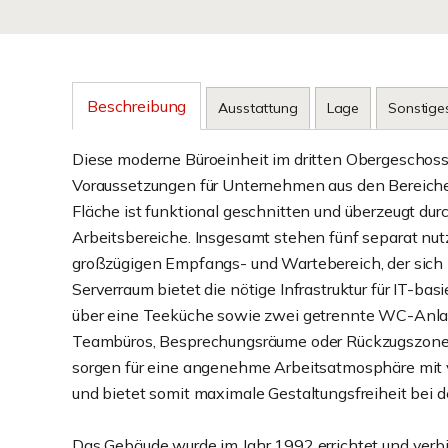
Beschreibung
Ausstattung
Lage
Sonstige
Diese moderne Büroeinheit im dritten Obergeschos
Voraussetzungen für Unternehmen aus den Bereichen 
Fläche ist funktional geschnitten und überzeugt durc
Arbeitsbereiche. Insgesamt stehen fünf separat nut
großzügigen Empfangs- und Wartebereich, der sich 
Serverraum bietet die nötige Infrastruktur für IT-bas
über eine Teeküche sowie zwei getrennte WC-Anlagen
Teambüros, Besprechungsräume oder Rückzugszonen 
sorgen für eine angenehme Arbeitsatmosphäre mit v
und bietet somit maximale Gestaltungsfreiheit bei de
Das Gebäude wurde im Jahr 1992 errichtet und verb