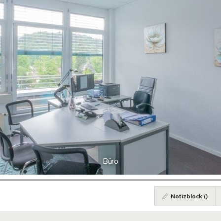
Büro
Notizblock (
)