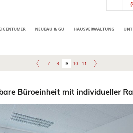
EIGENTÜMER
NEUBAU & GU
HAUSVERWALTUNG
UNT
7
8
9
10
11
zbare Büroeinheit mit individueller 