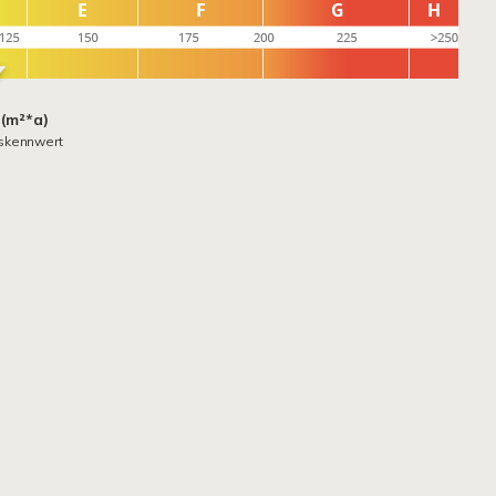
 (m²*a)
skennwert