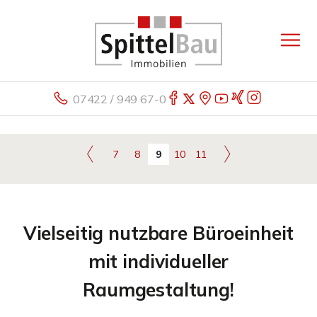
07422 / 949 67-0
7
8
9
10
11
Vielseitig nutzbare Büroeinheit
mit individueller
Raumgestaltung!