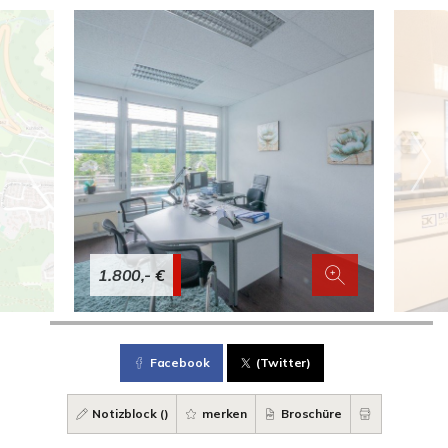
1.800,- €
Facebook
(Twitter)
Notizblock (
)
merken
Broschüre