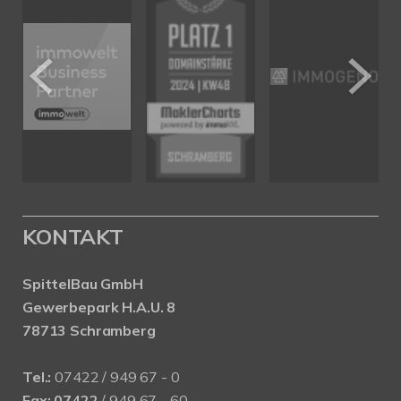
KONTAKT
SpittelBau GmbH
Gewerbepark H.A.U. 8
78713 Schramberg
Tel.:
07422 / 949 67 - 0
Fax:
07422
/ 949 67 - 60