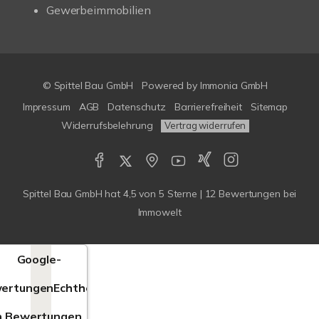
Gewerbeimmobilien
© Spittel Bau GmbH
Powered by
Immonia GmbH
Impressum
AGB
Datenschutz
Barrierefreiheit
Sitemap
Widerrufsbelehrung
Vertrag widerrufen
Spittel Bau GmbH
hat
4,5
von
5
Sterne |
12
Bewertungen bei
Immowelt
Google-
ertungen
Echtheit
n Bewertungen