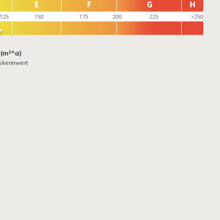
 (m²*a)
skennwert