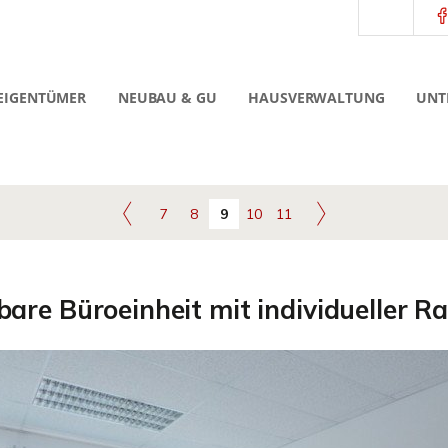
EIGENTÜMER
NEUBAU & GU
HAUSVERWALTUNG
UNT
7
8
9
10
11
zbare Büroeinheit mit individueller 