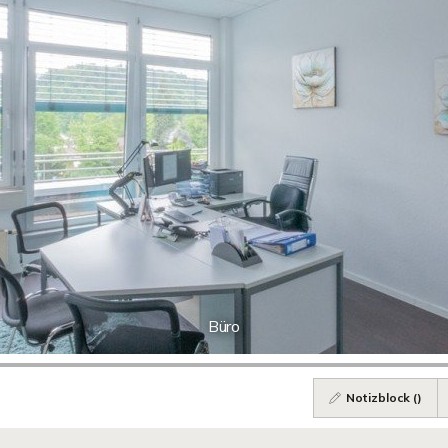
Büro
Notizblock (
)