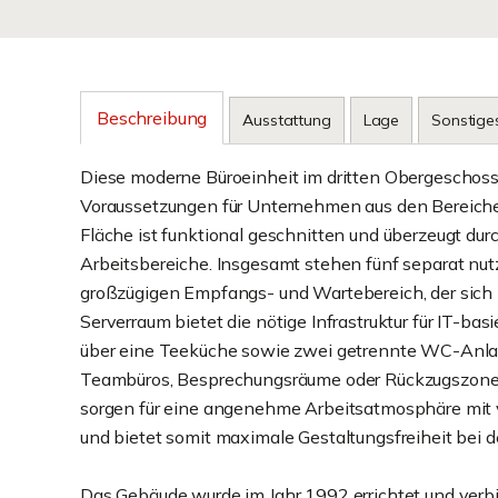
Beschreibung
Ausstattung
Lage
Sonstige
Diese moderne Büroeinheit im dritten Obergeschos
Voraussetzungen für Unternehmen aus den Bereichen 
Fläche ist funktional geschnitten und überzeugt durc
Arbeitsbereiche. Insgesamt stehen fünf separat nut
großzügigen Empfangs- und Wartebereich, der sich 
Serverraum bietet die nötige Infrastruktur für IT-bas
über eine Teeküche sowie zwei getrennte WC-Anlagen
Teambüros, Besprechungsräume oder Rückzugszonen 
sorgen für eine angenehme Arbeitsatmosphäre mit v
und bietet somit maximale Gestaltungsfreiheit bei de
Das Gebäude wurde im Jahr 1992 errichtet und verb