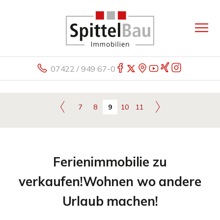
07422 / 949 67-0
7
8
9
10
11
Ferienimmobilie zu
verkaufen!Wohnen wo andere
Urlaub machen!