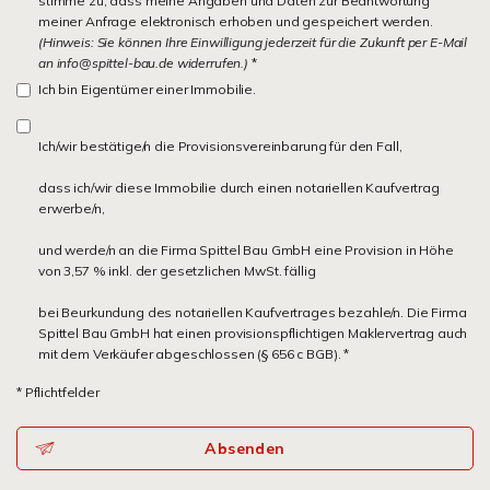
stimme zu, dass meine Angaben und Daten zur Beantwortung
meiner Anfrage elektronisch erhoben und gespeichert werden.
(Hinweis: Sie können Ihre Einwilligung jederzeit für die Zukunft per E-Mail
an info@spittel-bau.de widerrufen.)
*
Ich bin Eigentümer einer Immobilie.
Ich/wir bestätige/n die Provisionsvereinbarung für den Fall,
dass ich/wir diese Immobilie durch einen notariellen Kaufvertrag
erwerbe/n,
und werde/n an die Firma Spittel Bau GmbH eine Provision in Höhe
von 3,57 % inkl. der gesetzlichen MwSt. fällig
bei Beurkundung des notariellen Kaufvertrages bezahle/n. Die Firma
Spittel Bau GmbH hat einen provisionspflichtigen Maklervertrag auch
mit dem Verkäufer abgeschlossen (§ 656 c BGB). *
* Pflichtfelder
Absenden