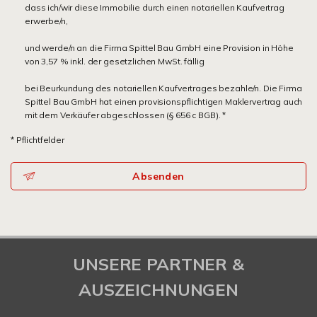
dass ich/wir diese Immobilie durch einen notariellen Kaufvertrag
erwerbe/n,
und werde/n an die Firma Spittel Bau GmbH eine Provision in Höhe
von 3,57 % inkl. der gesetzlichen MwSt. fällig
bei Beurkundung des notariellen Kaufvertrages bezahle/n. Die Firma
Spittel Bau GmbH hat einen provisionspflichtigen Maklervertrag auch
mit dem Verkäufer abgeschlossen (§ 656 c BGB). *
* Pflichtfelder
Absenden
UNSERE PARTNER &
AUSZEICHNUNGEN