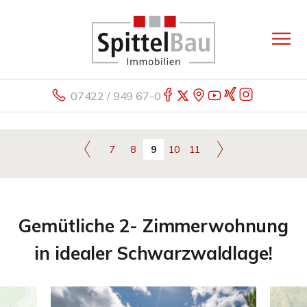
07422 / 949 67-0
7
8
9
10
11
Gemütliche 2- Zimmerwohnung
in idealer Schwarzwaldlage!