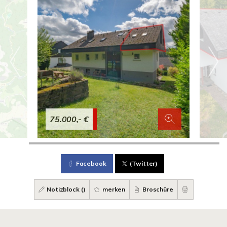
75.000,- €
Facebook
(Twitter)
Notizblock (
)
merken
Broschüre