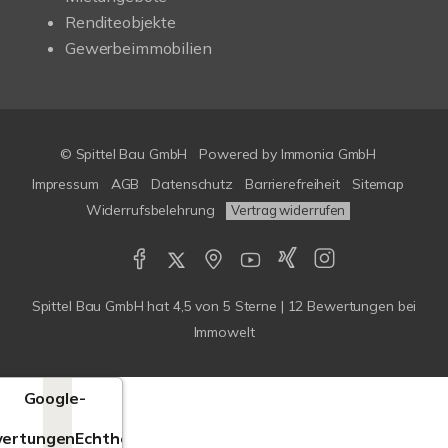
Renditeobjekte
Gewerbeimmobilien
© Spittel Bau GmbH
Powered by
Immonia GmbH
Impressum
AGB
Datenschutz
Barrierefreiheit
Sitemap
Widerrufsbelehrung
Vertrag widerrufen
Spittel Bau GmbH
hat
4,5
von
5
Sterne |
12
Bewertungen bei
Immowelt
Google-
ertungen
Echtheit