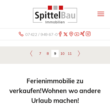
07422 / 949 67-0
7
8
9
10
11
Ferienimmobilie zu
verkaufen!Wohnen wo andere
Urlaub machen!