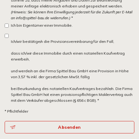
stimme zu, dass meine Angaben und Daten zur Beantwortung
meiner Anfrage elektronisch erhoben und gespeichert werden.
(Hinweis: Sie können Ihre Einwilligung jederzeit für die Zukunft per E-Mail
an info@spittel-bau.de widerrufen.)
*
Ich bin Eigentümer einer Immobilie.
Ich/wir bestätige/n die Provisionsvereinbarung für den Fall,
dass ich/wir diese Immobilie durch einen notariellen Kaufvertrag
erwerbe/n,
und werde/n an die Firma Spittel Bau GmbH eine Provision in Höhe
von 3,57 % inkl. der gesetzlichen MwSt. fällig
bei Beurkundung des notariellen Kaufvertrages bezahle/n. Die Firma
Spittel Bau GmbH hat einen provisionspflichtigen Maklervertrag auch
mit dem Verkäufer abgeschlossen (§ 656 c BGB). *
* Pflichtfelder
Absenden