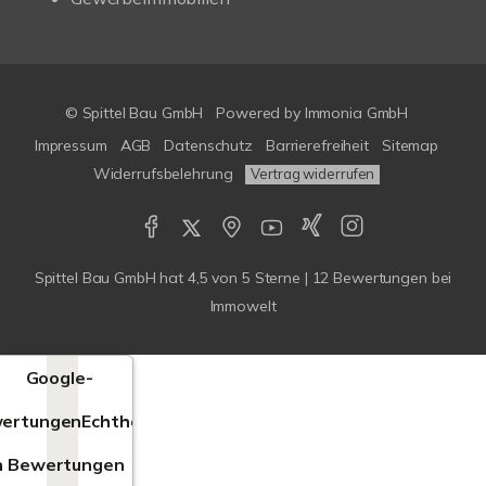
© Spittel Bau GmbH
Powered by
Immonia GmbH
Impressum
AGB
Datenschutz
Barrierefreiheit
Sitemap
Widerrufsbelehrung
Vertrag widerrufen
Spittel Bau GmbH
hat
4,5
von
5
Sterne |
12
Bewertungen bei
Immowelt
Google-
ertungen
Echtheit
n Bewertungen