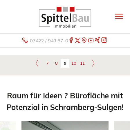
07422 / 949 67-0
7
8
9
10
11
Raum für Ideen ? Bürofläche mit
Potenzial in Schramberg-Sulgen!