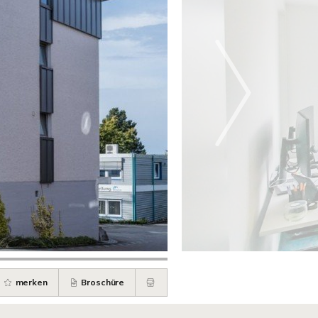
merken
Broschüre