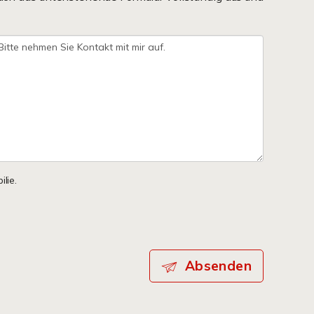
lie.
Absenden