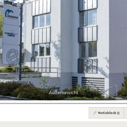
Außenansicht
Notizblock (
)