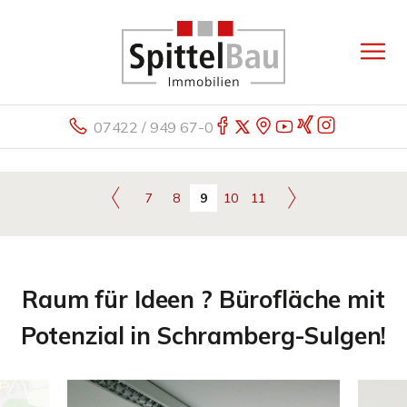
07422 / 949 67-0
7
8
9
10
11
Raum für Ideen ? Bürofläche mit
Potenzial in Schramberg-Sulgen!