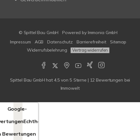
© Spittel Bau GmbH
Powered by
Immonia GmbH
Impressum
AGB
Datenschutz
Barrierefreiheit
Sitemap
Widerrufsbelehrung
Vertrag widerrufen
Spittel Bau GmbH
hat
4,5
von
5
Sterne |
12
Bewertungen bei
Immowelt
Google-
ertungen
Echtheit
n Bewertungen