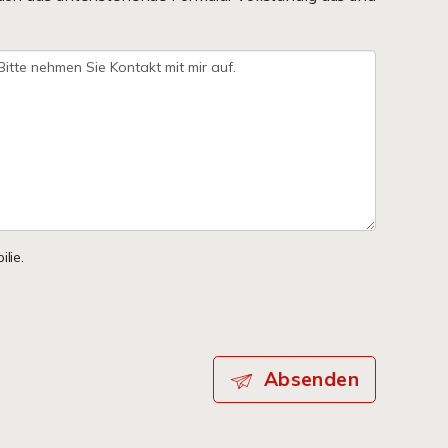
lie.
Absenden