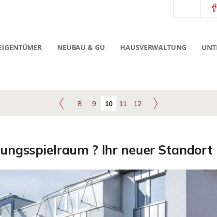
EIGENTÜMER
NEUBAU & GU
HAUSVERWALTUNG
UNT
8
9
10
11
12
tungsspielraum ? Ihr neuer Standort