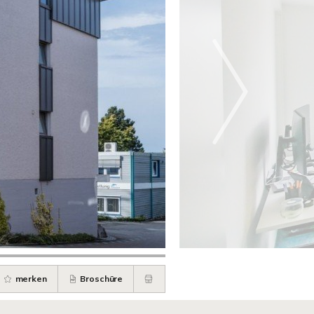
merken
Broschüre