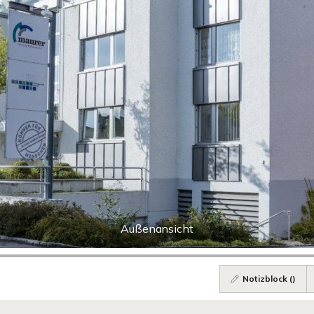
Außenansicht
Notizblock (
)