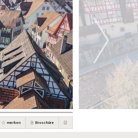
merken
Broschüre