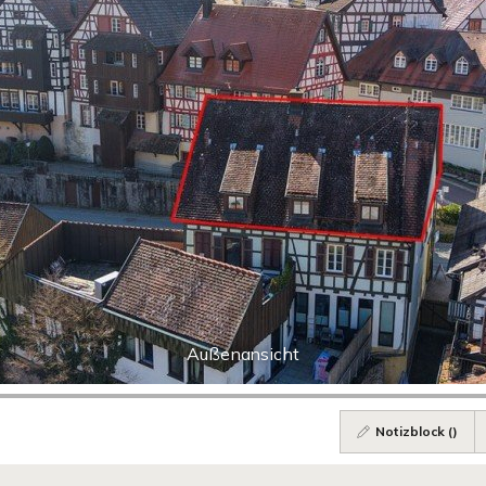
Außenansicht
Notizblock (
)