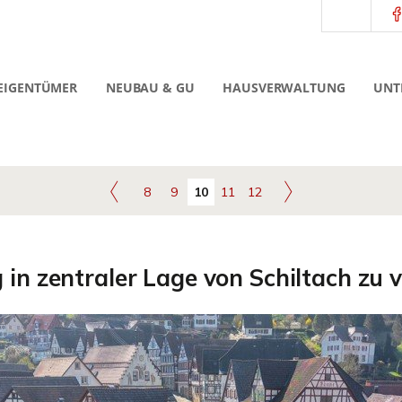
EIGENTÜMER
NEUBAU & GU
HAUSVERWALTUNG
UNT
8
9
10
11
12
n zentraler Lage von Schiltach zu 