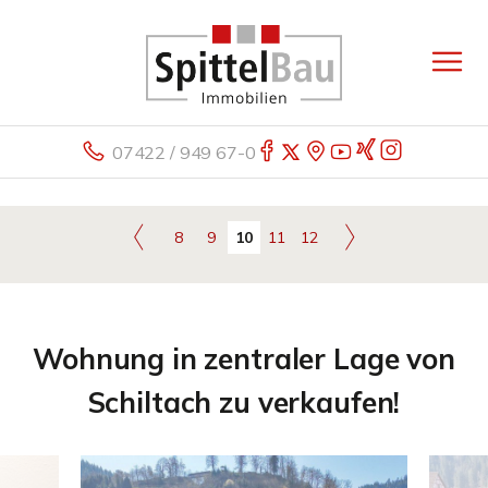
07422 / 949 67-0
8
9
10
11
12
Wohnung in zentraler Lage von
Schiltach zu verkaufen!