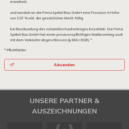
erwerbe/n,
und werde/n an die Firma Spittel Bau GmbH eine Provision in Höhe
von 3,57 % inkl. der gesetzlichen MwSt. fällig
bei Beurkundung des notariellen Kaufvertrages bezahle/n. Die Firma
Spittel Bau GmbH hat einen provisionspflichtigen Maklervertrag auch
mit dem Verkäufer abgeschlossen (§ 656 c BGB). *
* Pflichtfelder
Absenden
UNSERE PARTNER &
AUSZEICHNUNGEN