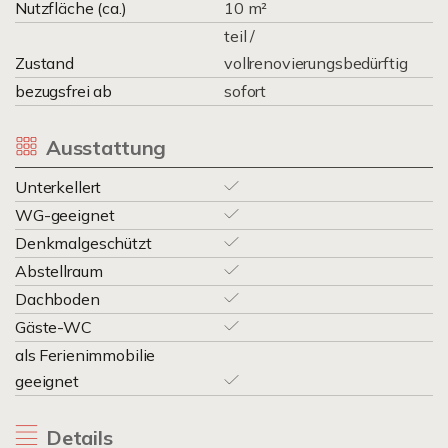
Nutzfläche (ca.)
10 m²
teil /
Zustand
vollrenovierungsbedürftig
bezugsfrei ab
sofort
Ausstattung
Unterkellert
WG-geeignet
Denkmalgeschützt
Abstellraum
Dachboden
Gäste-WC
als Ferienimmobilie
geeignet
Details