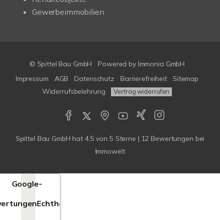
Gewerbeimmobilien
© Spittel Bau GmbH
Powered by
Immonia GmbH
Impressum
AGB
Datenschutz
Barrierefreiheit
Sitemap
Widerrufsbelehrung
Vertrag widerrufen
Spittel Bau GmbH
hat
4,5
von
5
Sterne |
12
Bewertungen bei
Immowelt
Google-
ertungen
Echtheit